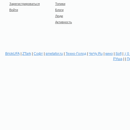
Зарегистрироваться
Топики
Войти
Блоги
Люди
Активность
BrickUFA
|
ZTark
|
Софт
|
smetafor.ru
|
Техно-Голод
|
ЧеЧу.Ru
|
кино
|
Soft
|
:( 0
РУша
| |
П