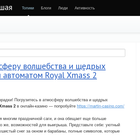
ьшая
Топики
Блоги
Люди
Активность
осферу волшебства и щедрых
 автоматом Royal Xmass 2
орадки! Погрузитесь в атмосферу волшебства и щедрых
 Xmass 2
в онлайн-казино — попробуйте
https://martin-casino.com/
я многим праздничной саги, и она обещает еще больше
но же, возможностей для выигрыша. Представьте себе: уютный
ушистый снег за окном и барабаны, полные символов, которые