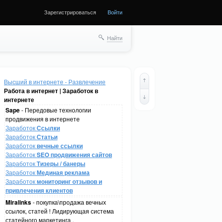
Зарегистрироваться
Войти
Найти
Высший в интернете - Развлечение
Работа в интернет | Заработок в
интернете
Sape
- Передовые технологии
продвижения в интернете
Заработок
Ссылки
Заработок
Статьи
Заработок
вечные ссылки
Заработок
SEO продвижения сайтов
Заработок
Тизеры / банеры
Заработок
Мединая реклама
Заработок
мониторинг отзывов и
привлечения клиентов
Miralinks
- покупка\продажа вечных
ссылок, статей ! Лидирующая система
статейного маркетинга .