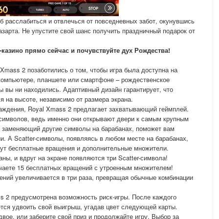
б расслабиться и отвлечься от повседневных забот, окунувшись
азарта. Не упустите свой шанс получить праздничный подарок от
-казино прямо сейчас и почувствуйте дух Рождества!
 Xmass 2 позаботились о том, чтобы игра была доступна на
 компьютере, планшете или смартфоне – рождественское
бы вы ни находились. Адаптивный дизайн гарантирует, что
я на высоте, независимо от размера экрана.
лаждения, Royal Xmass 2 предлагает захватывающий геймплей.
символов, ведь именно они открывают двери к самым крупным
о заменяющий другие символы на барабанах, поможет вам
 А Scatter-символы, появляясь в любом месте на барабанах,
дут бесплатные вращения и дополнительные множители.
ны, и вдруг на экране появляются три Scatter-символа!
учаете 15 бесплатных вращений с утроенным множителем!
ений увеличивается в три раза, превращая обычные комбинации
ss 2 предусмотрена возможность риск-игры. После каждого
тся удвоить свой выигрыш, угадав цвет следующей карты.
вое, или заберите свой приз и продолжайте игру. Выбор за