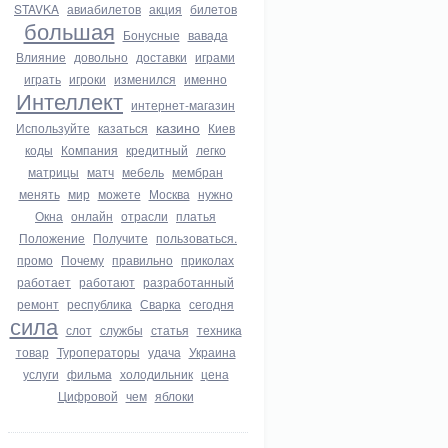
STAVKA
авиабилетов
акция
билетов
большая
Бонусные
вавада
Влияние
довольно
доставки
играми
играть
игроки
изменился
именно
Интеллект
интернет-магазин
казино
Используйте
казаться
Киев
коды
Компания
кредитный
легко
матрицы
матч
мебель
мембран
менять
мир
можете
Москва
нужно
Окна
онлайн
отрасли
платья
Положение
Получите
пользоваться.
промо
Почему
правильно
приколах
работает
работают
разработанный
ремонт
республика
Сварка
сегодня
сила
слот
службы
статья
техника
товар
Туроператоры
удача
Украина
услуги
фильма
холодильник
цена
Цифровой
чем
яблоки