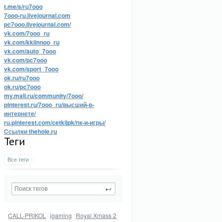
t.me/s/ru7ooo
7ooo-ru.livejournal.com
pc7ooo.livejournal.com/
vk.com/7ooo_ru
vk.com/kkiinnoo_ru
vk.com/auto_7ooo
vk.com/pc7ooo
vk.com/sport_7ooo
ok.ru/ru7ooo
ok.ru/pc7ooo
my.mail.ru/community/7ooo/
pinterest.ru/7ooo_ru/высший-в-
интернете/
ru.pinterest.com/cetkijpk/пк-и-игры/
Ссылки thehole.ru
Теги
Все теги
CALL-PRIKOL
igaming
Royal Xmass 2