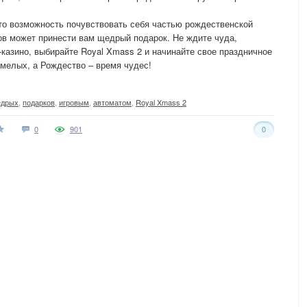
 это возможность почувствовать себя частью рождественской
ов может принести вам щедрый подарок. Не ждите чуда,
-казино, выбирайте Royal Xmass 2 и начинайте свое праздничное
мелых, а Рождество – время чудес!
дрых
,
подарков
,
игровым
,
автоматом
,
Royal Xmass 2
0
901
0