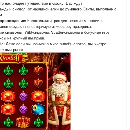
это настоящее путешествие в сказку. Вас ждут:
аждый символ, от нарядной елки до румяного Санты, выполнен с
м.
провождение:
Колокольчики, рождественские мелодии и
банов создают неповторимую атмосферу праздника.
ые символы:
Wild-символы, Scatter-символы и бонусные игры
нсы на крупный выигрыш.
йс:
Даже если вы новичок в мире онлайн-слотов, вы быстро
ете выигрывать.