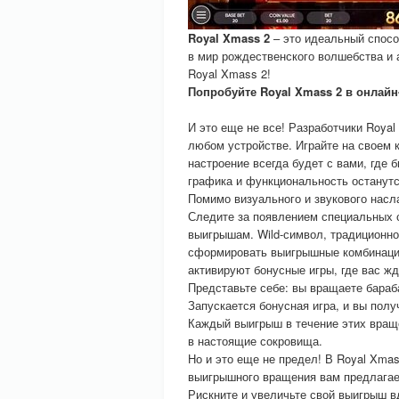
Royal Xmass 2
– это идеальный спосо
в мир рождественского волшебства и 
Royal Xmass 2!
Попробуйте Royal Xmass 2 в онлайн
И это еще не все! Разработчики Royal
любом устройстве. Играйте на своем
настроение всегда будет с вами, где 
графика и функциональность останутс
Помимо визуального и звукового нас
Следите за появлением специальных 
выигрышам. Wild-символ, традиционн
сформировать выигрышные комбинации.
активируют бонусные игры, где вас ж
Представьте себе: вы вращаете бараба
Запускается бонусная игра, и вы пол
Каждый выигрыш в течение этих вращ
в настоящие сокровища.
Но и это еще не предел! В Royal Xma
выигрышного вращения вам предлагае
Рискните и увеличьте свой выигрыш вд