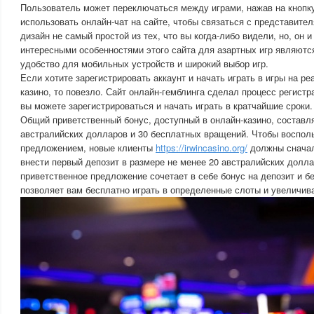
Пользователь может переключаться между играми, нажав на кнопку
использовать онлайн-чат на сайте, чтобы связаться с представите
дизайн не самый простой из тех, что вы когда-либо видели, но, он и
интересными особенностями этого сайта для азартных игр являютс
удобство для мобильных устройств и широкий выбор игр.
Если хотите зарегистрировать аккаунт и начать играть в игры на р
казино, то повезло. Сайт онлайн-гемблинга сделал процесс регистр
вы можете зарегистрироваться и начать играть в кратчайшие сроки.
Общий приветственный бонус, доступный в онлайн-казино, составл
австралийских долларов и 30 бесплатных вращений. Чтобы воспол
предложением, новые клиенты
https://irwincasino.org/
должны сначал
внести первый депозит в размере не менее 20 австралийских долла
приветственное предложение сочетает в себе бонус на депозит и 
позволяет вам бесплатно играть в определенные слоты и увеличива