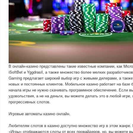
В онлайн-казино представлены такие известные компании, как Microg
iSoftBet и Yggdrasil, а также множество более мелких разработчиков
Gaming предлагает широкий выбор игр с живыми дилерами, а также
новых и постоянных клиентов. Мобильное казино работает на базе 
начала игры не нужно скачивать программное обеспечение. Если вы
удовольствия, а не на деньги, вы можете делать это в любой игре,
прогрессивных слотов.
Игровые автоматы казино онлайн.
Любителям слотов в казино доступно множество игр в этом жанре.
«Игры» отображаются слоты от всех провайдеров, но, вы можете вы