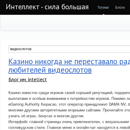
Интеллект - сила большая
Топики
Блоги
Казино никогда не переставало ра
любителей видеослотов
Блог им. intellect
Казино известно среди игроков своей хорошей репутацией, подкре
выплатами и особым вниманием к потребностям игроков. Помимо л
eGaming Authority Кюрасао, этот оператор принадлежит DAMA NV, 
многими другими авторитетными игорными сайтами. Прочитайте это
узнать об играх, бонусах и многом другом.
Интерфейс главной страницы очень привлекателен, с визуальными
голливудском стиле. Главное меню и онлайн-чат находятся в левой