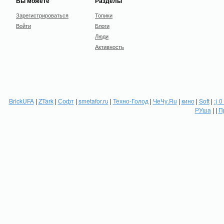
Вы можете
Разделы
Зарегистрироваться
Топики
Войти
Блоги
Люди
Активность
BrickUFA
|
ZTark
|
Софт
|
smetafor.ru
|
Техно-Голод
|
ЧеЧу.Ru
|
кино
|
Soft
|
:( 0
РУша
| |
П