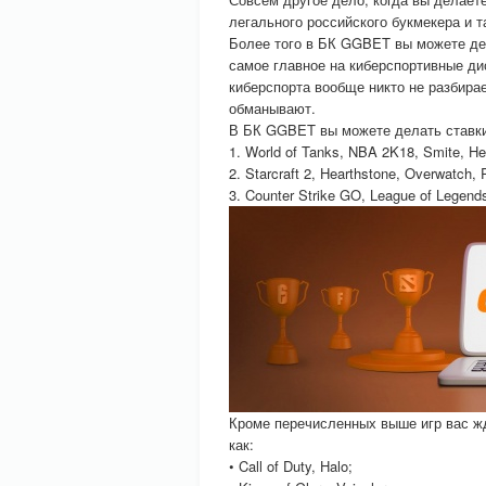
легального российского букмекера и т
Более того в БК GGBET вы можете дел
самое главное на киберспортивные ди
киберспорта вообще никто не разбирает
обманывают.
В БК GGBET вы можете делать ставки 
1. World of Tanks, NBA 2K18, Smite, He
2. Starcraft 2, Hearthstone, Overwatch,
3. Counter Strike GO, League of Legends
Кроме перечисленных выше игр вас жд
как:
• Call of Duty, Halo;