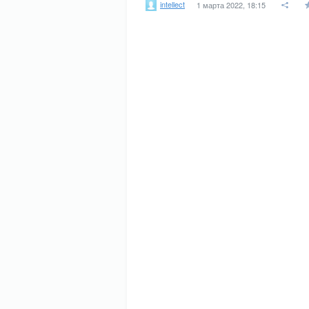
intellect
1 марта 2022, 18:15