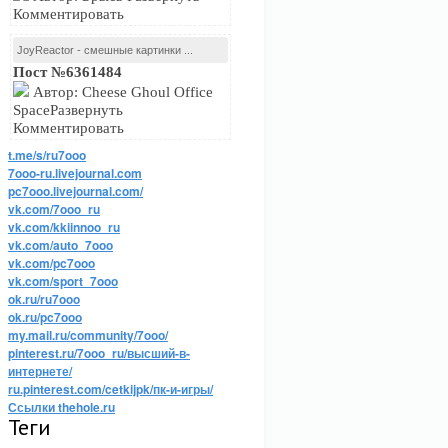
Комментировать
JoyReactor - смешные картинки ...
Пост №6361484
Автор: Cheese Ghoul Office
SpaceРазвернуть
Комментировать
t.me/s/ru7ooo
7ooo-ru.livejournal.com
pc7ooo.livejournal.com/
vk.com/7ooo_ru
vk.com/kkiinnoo_ru
vk.com/auto_7ooo
vk.com/pc7ooo
vk.com/sport_7ooo
ok.ru/ru7ooo
ok.ru/pc7ooo
my.mail.ru/community/7ooo/
pinterest.ru/7ooo_ru/высший-в-
интернете/
ru.pinterest.com/cetkijpk/пк-и-игры/
Ссылки thehole.ru
Теги