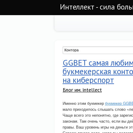
Интеллект - сила бол
GGBET самая любима
букмекерская конто
на киберспорт
Блог им. intellect
Именно этим букмекер
букмекер GGB
мало приходилось слышать слово «лег
Чаще всего это непонятно, где зарег
законам. Там очень часто, если вы де
правы. Ваш уровень игры на деньги эт
Совсем другое дело, когда вы делаете