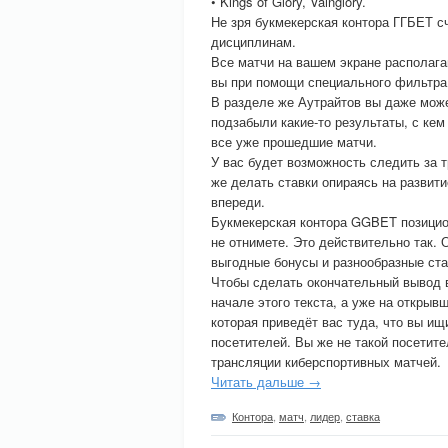
• Kings of Glory, Vainglory.
Не зря букмекерская контора ГГБЕТ с
дисциплинам.
Все матчи на вашем экране располагаю
вы при помощи специального фильтра 
В разделе же Аутрайтов вы даже може
подзабыли какие-то результаты, с кем
все уже прошедшие матчи.
У вас будет возможность следить за 
же делать ставки опираясь на развит
впереди.
Букмекерская контора GGBET позицион
не отнимете. Это действительно так.
выгодные бонусы и разнообразные ста
Чтобы сделать окончательный вывод в
начале этого текста, а уже на открыв
которая приведёт вас туда, что вы и
посетителей. Вы же не такой посетите
трансляции киберспортивных матчей.
Читать дальше →
Контора
,
матч
,
лидер
,
ставка