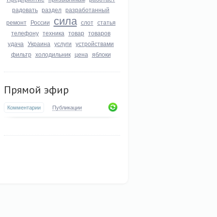
радовать
раздел
разработанный
сила
ремонт
России
слот
статья
телефону
техника
товар
товаров
удача
Украина
услуги
устройствами
фильтр
холодильник
цена
яблоки
Прямой эфир
Комментарии
Публикации