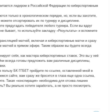
читается лидером в Российской Федерации по киберспортивным
тся только в хронологическом порядке, но, если вы захотите,
можете отсортировать их по турниру и дисциплине.
те предугадать победителя любого турнира. Если вы вдруг
 не бывает, то используйте закладку «Результаты» и вспомните
трансляцией матчей, включая и киберспортивные матчи и сразу
ие матчей в прямом эфире. Таким образом вы будете всегда
ирует себя, как мастера киберспортивных ставок. Это вы у неё
 Они всегда готовы предложить вам различные дисциплины,
вки.
 пользу БК ГГБЕТ пройдите по ссылке, оставленной мной в
шемся сайте, вам сразу же бросится в глаза еще одна ссылка,
щите. Такая «конспирация» необходима для отсева лишних
ль? Вы реально хотите заработать, а не просто посмотреть