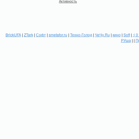
Активность
BrickUFA
|
ZTark
|
Софт
|
smetafor.ru
|
Техно-Голод
|
ЧеЧу.Ru
|
кино
|
Soft
|
:( 0
РУша
| |
П