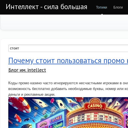
Интеллект - сила большая
Топики
Блоги
Почему стоит пользоваться промо
Блог им. intellect
Коды промо казино часто игнорируются несчастными игроками в он
возможность бесплатно добавить необходимые буквы, номер или к
деньги и рекламные акции.