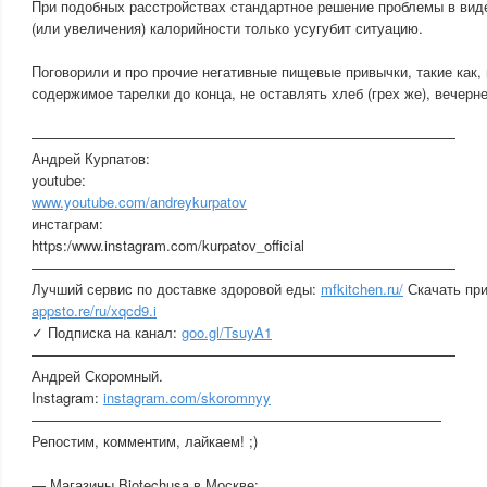
При подобных расстройствах стандартное решение проблемы в виде
(или увеличения) калорийности только усугубит ситуацию.
Поговорили и про прочие негативные пищевые привычки, такие как,
содержимое тарелки до конца, не оставлять хлеб (грех же), вечерн
——————————————————————————————
Андрей Курпатов:
youtube:
www.youtube.com/andreykurpatov
инстаграм:
https:/www.instagram.com/kurpatov_official
——————————————————————————————
Лучший сервис по доставке здоровой еды:
mfkitchen.ru/
Скачать пр
appsto.re/ru/xqcd9.i
✓ Подписка на канал:
goo.gl/TsuyA1
——————————————————————————————
Андрей Скоромный.
Instagram:
instagram.com/skoromnyy
—————————————————————————————
Репостим, комментим, лайкаем! ;)
— Магазины Biotechusa в Москве: