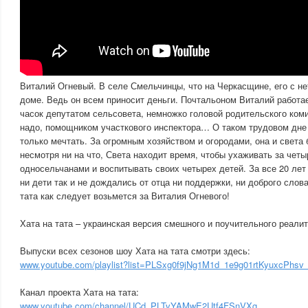
Виталий Огневый. В селе Смельчинцы, что на Черкасщине, его с н
доме. Ведь он всем приносит деньги. Почтальоном Виталий работае
часок депутатом сельсовета, немножко головой родительского комит
надо, помощником участкового инспектора… О таком трудовом дне
только мечтать. За огромным хозяйством и огородами, она и света 
несмотря ни на что, Света находит время, чтобы ухаживать за четы
односельчанами и воспитывать своих четырех детей. За все 20 лет
ни дети так и не дождались от отца ни поддержки, ни доброго слов
тата как следует возьмется за Виталия Огневого!
Хата на тата – украинская версия смешного и поучительного реали
Выпуски всех сезонов шоу Хата на тата смотри здесь:
www.youtube.com/playlist?list=PLSxg0f9jNg1M1d_1e9g01rtKyuxcPhsv
Канал проекта Хата на тата:
www.youtube.com/channel/UCd_PLTvYAMwE2Utf4FSnVXg