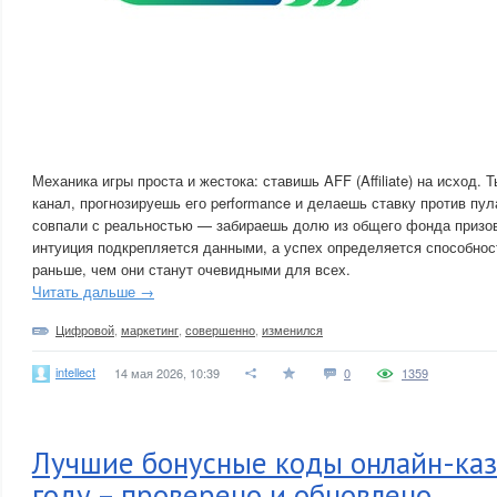
Механика игры проста и жестока: ставишь AFF (Affiliate) на исход.
канал, прогнозируешь его performance и делаешь ставку против пул
совпали с реальностью — забираешь долю из общего фонда призов
интуиция подкрепляется данными, а успех определяется способно
раньше, чем они станут очевидными для всех.
Читать дальше →
Цифровой
,
маркетинг
,
совершенно
,
изменился
intellect
14 мая 2026, 10:39
0
1359
Лучшие бонусные коды онлайн-каз
году – проверено и обновлено