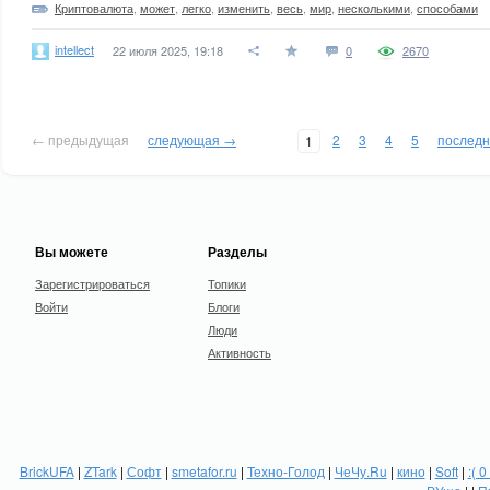
Криптовалюта
,
может
,
легко
,
изменить
,
весь
,
мир
,
несколькими
,
способами
intellect
22 июля 2025, 19:18
0
2670
← предыдущая
следующая →
2
3
4
5
послед
1
Вы можете
Разделы
Зарегистрироваться
Топики
Войти
Блоги
Люди
Активность
BrickUFA
|
ZTark
|
Софт
|
smetafor.ru
|
Техно-Голод
|
ЧеЧу.Ru
|
кино
|
Soft
|
:( 0