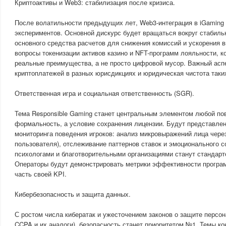
Криптоактивы и Web3: стабилизация после кризиса.
После волатильности предыдущих лет, Web3-интеграция в iGaming 
экспериментов. Основной дискурс будет вращаться вокруг стабильны
основного средства расчетов для снижения комиссий и ускорения
вопросы токенизации активов казино и NFT-программ лояльности, 
реальные преимущества, а не просто цифровой мусор. Важный асп
криптоплатежей в разных юрисдикциях и юридическая чистота таки
Ответственная игра и социальная ответственность (SGR).
Тема Responsible Gaming станет центральным элементом любой пов
формальность, а условие сохранения лицензии. Будут представле
мониторинга поведения игроков: анализ микровыражений лица через
пользователя), отслеживание паттернов ставок и эмоционального с
психологами и благотворительными организациями станут стандарт
Операторы будут демонстрировать метрики эффективности програм
часть своей KPI.
Кибербезопасность и защита данных.
С ростом числа кибератак и ужесточением законов о защите перс
CCPA и их аналоги), безопасность станет приоритетом №1. Темы к