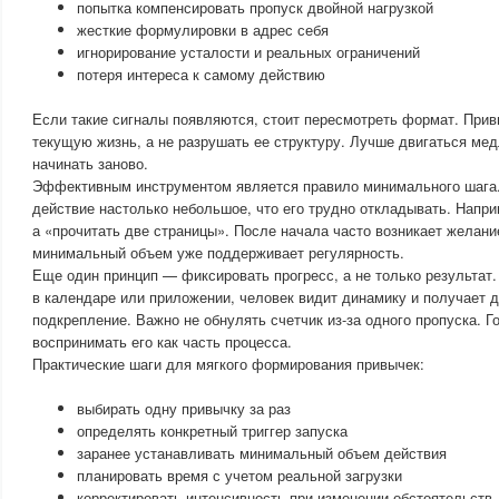
попытка компенсировать пропуск двойной нагрузкой
жесткие формулировки в адрес себя
игнорирование усталости и реальных ограничений
потеря интереса к самому действию
Если такие сигналы появляются, стоит пересмотреть формат. При
текущую жизнь, а не разрушать ее структуру. Лучше двигаться мед
начинать заново.
Эффективным инструментом является правило минимального шага.
действие настолько небольшое, что его трудно откладывать. Наприм
а «прочитать две страницы». После начала часто возникает желани
минимальный объем уже поддерживает регулярность.
Еще один принцип — фиксировать прогресс, а не только результат
в календаре или приложении, человек видит динамику и получает 
подкрепление. Важно не обнулять счетчик из-за одного пропуска. Г
воспринимать его как часть процесса.
Практические шаги для мягкого формирования привычек:
выбирать одну привычку за раз
определять конкретный триггер запуска
заранее устанавливать минимальный объем действия
планировать время с учетом реальной загрузки
корректировать интенсивность при изменении обстоятельств