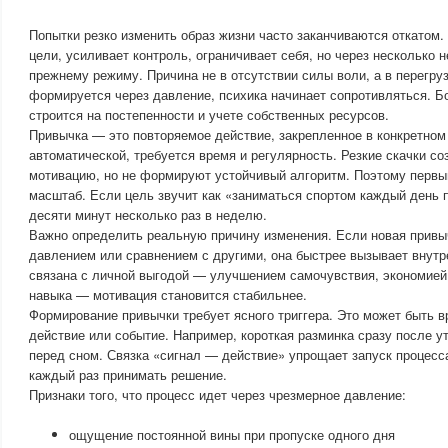
Попытки резко изменить образ жизни часто заканчиваются откатом.
цели, усиливает контроль, ограничивает себя, но через несколько 
прежнему режиму. Причина не в отсутствии силы воли, а в перегру
формируется через давление, психика начинает сопротивляться. Б
строится на постепенности и учете собственных ресурсов.
Привычка — это повторяемое действие, закрепленное в конкретном 
автоматической, требуется время и регулярность. Резкие скачки с
мотивацию, но не формируют устойчивый алгоритм. Поэтому перв
масштаб. Если цель звучит как «заниматься спортом каждый день п
десяти минут несколько раз в неделю.
Важно определить реальную причину изменения. Если новая привы
давлением или сравнением с другими, она быстрее вызывает внутре
связана с личной выгодой — улучшением самочувствия, экономией
навыка — мотивация становится стабильнее.
Формирование привычки требует ясного триггера. Это может быть в
действие или событие. Например, короткая разминка сразу после у
перед сном. Связка «сигнал — действие» упрощает запуск процесс
каждый раз принимать решение.
Признаки того, что процесс идет через чрезмерное давление:
ощущение постоянной вины при пропуске одного дня