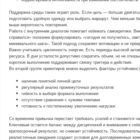
Поддержка среды также играет роль. Если цель — больше двигатьс
подготовить удобную одежду или выбрать маршрут. Чем меньше бар
выше вероятность повторения.
Работа с внутренним диалогом помогает избежать самокритики. Вме
справился» полезнее формулировать «сегодня не получилось, зав
минимального шага». Такой подход сохраняет мотивацию и не прев
Важно учитывать цикличность энергии. Есть периоды высокой акти
ресурса. В дни усталости допустимо сократить объем, но не отказ
короткое выполнение поддерживает связку триггера и действия.
Во второй группе ориентиров можно выделить факторы устойчивост
наличие понятной личной цели
регулярный анализ промежуточных результатов
гибкость в выборе формата выполнения
отсутствие сравнения с чужими темпами
готовность к постепенному увеличению нагрузки
Со временем привычка перестает требовать усилий и становится ч
Ключевым остается баланс между дисциплиной и вниманием к себе
краткосрочный результат, но снижает устойчивость. Последователь
реалистичные ожидания создают условия для долговременных изм