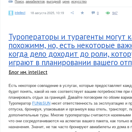
Поиск
,
авиабилетов
,
выгодной
,
цене
,
искусство
intellect
18 августа 2025, 10:19
0
947
Туроператоры и турагенты могут к
похожимм, но, есть некоторые важ
когда дело доходит до роли, кото
играют в планировании вашего отп
Блог им. intellect
Есть некоторое совпадение в услугах, которые предоставляет каж
будет понять, какой из них соответствует вашим потребностям при
планировать отдых за границей. Давайте поговорим по обоим вариа
Туроператор
FUN&SUN
несет ответственность за эксплуатацию и п
отпуска, бронируя, упаковывая и организуя ваш отель, транспорт, п
дополнительные туры. Многие туроператоры считаются наземными 
что они сосредотачиваются на аспектах вашего пакета, как только 
назначения. Значит, не так часто бронируют авиабилеты из дома в п