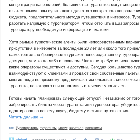
концентрации направлений, большинство турагентов могут специали
а затем помочь вам сузить пакет для этого конкретного направлени
бюджета, предпочтительного метода путешествия и интересов. Тур
работать напрямую с туроператором, чтобы отточить ваши запросы
туроператору необходимую информацию и платежи.
Хотя раньше туристические агенты были непосредственным вариан
присутствия в интернете за последние 20 лет или около того приве
самостоятельно бронировали турпакет непосредственно у туроперат
доступен, чем когда-либо в прошлом. Часто не требуется использов
какие операторы существуют и доступны. Сегодня большинство ту
взаимодействуют с клиентами и продают свои собственные пакеты,
многие люди по-прежнему предпочитают использовать своего мест
турагента, на которого они полагались в течение многих лет.
Готовы начать планировать следующий отпуск? Независимо от того
забронировать билеты через турагента или туроператора, убедитес
адаптирован по вашему вкусу, бюджету и стилю путешествия.
Читать дальше →
Туроператоры
,
турагенты
,
могут
,
казаться
,
похожимм
intellect
3 августа 2025, 20:34
0
916