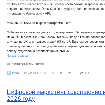
от DDoS-атак нового поколения, безопасность блокчейн-транзакций
социальной инженерии. Особый акцент будет сделан на безопасно
интеграции с банковскими API.
Мобильный гейминг и кроссплатформенность
Мобильный сегмент продолжит доминировать. Обсуждаются тренды
механики в азартных играх, облачный гейминг для казино-слотов (б
улучшение UX для пользователей 5G сетей. Важным вопросом стане
производительности игр на устройствах среднего ценового сегмент
основу аудитории в развивающихся рынках.
Читать дальше →
Направления
,
тем
,
igaming
intellect
22 мая 2026, 11:39
0
1444
Цифровой маркетинг совершенно и
2026 году