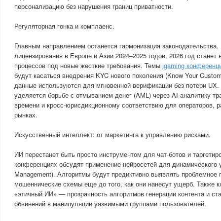
персонализацию без нарушения границ приватности.
Регуляторная гонка и комплаенс.
Главным направлением останется гармонизация законодательства.
лицензирования в Европе и Азии 2024–2025 годов, 2026 год станет
процессов под новые жесткие требования. Темы
igaming конференц
будут касаться внедрения KYC нового поколения (Know Your Custom
данные используются для мгновенной верификации без потери UX.
уделяется борьбе с отмыванием денег (AML) через AI-аналитику тр
времени и кросс-юрисдикционному соответствию для операторов, 
рынках.
Искусственный интеллект: от маркетинга к управлению рисками.
ИИ перестанет быть просто инструментом для чат-ботов и таргетир
конференциях обсудят применение нейросетей для динамического у
Management). Алгоритмы будут предиктивно выявлять проблемное п
мошеннические схемы еще до того, как они нанесут ущерб. Также 
«этичный ИИ» — прозрачность алгоритмов генерации контента и ста
обвинений в манипуляции уязвимыми группами пользователей.