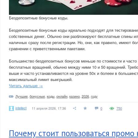
Бездепозитные бонусные коды.
Бездепозитные бонусные коды идеально подходят для тестирования
собственных денег. Обычно они разблокируют бесплатные спины и
наличных сразу после регистрации. Но, они, как правило, имеют бо
сравнении с приветственными пакетами.
Большинство бездепозитных бонусов меньше по стоимости и часто
бесплатных вращений, обычно между ними 10 и 50 вращений. Требо
выше и часто устанавливаются на уровне 50x и болееи в большинс
максимальный лимит выигрышей.
Читать дальше →
Лучшие
,
бонусные
,
коды
,
онлайн
,
казино
,
2026
,
году
intellect
11 апреля 2026, 17:36
0
750
Почему стоит пользоваться промо