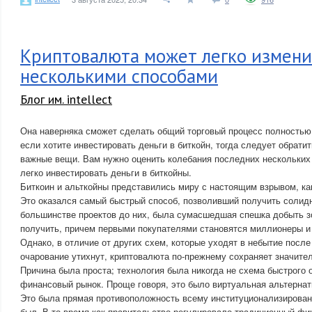
Криптовалюта может легко измени
несколькими способами
Блог им. intellect
Она наверняка сможет сделать общий торговый процесс полностью
если хотите инвестировать деньги в биткойн, тогда следует обрати
важные вещи. Вам нужно оценить колебания последних нескольких
легко инвестировать деньги в биткойны.
Биткоин и альткойны представились миру с настоящим взрывом, ка
Это оказался самый быстрый способ, позволивший получить солидн
большинстве проектов до них, была сумасшедшая спешка добыть з
получить, причем первыми покупателями становятся миллионеры 
Однако, в отличие от других схем, которые уходят в небытие после 
очарование утихнут, криптовалюта по-прежнему сохраняет значите
Причина была проста; технология была никогда не схема быстрого 
финансовый рынок. Проще говоря, это было виртуальная альтерна
Это была прямая противоположность всему институционализирова
был. В то время как правительство регулировало традиционный фи