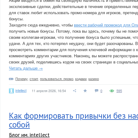
Акции вводятся в обмен на свободную наличность и приветственн
эксклюзивные сделки, действительные в течение определенных п
для ставок любит использовать промо-номера для игроков, претен
бонусы.
Заходите сюда ежедневно, чтобы
ввести рабочий промокод для Ол
получить новые бонусы. Потому, пока вы здесь, почему бы не помо
своим коллегам-игрокам, что получение бонуса было успешным, чт
удаче. А для тех, кто потерпел неудачу, они будет разочарованы. 
просмотреть комментарии для получения ключевой информации о 
комментариях других участников. Наконец, вы можете распростра
своих друзей, поделившись кодом на своих страницах в социальных
Читать дальше →
Почему
,
стоит
,
пользоваться. промо
,
кодами
,
казино
intellect
11 апреля 2026, 16:54
0
595
Как формировать привычки без на
собой
Блог им. intellect