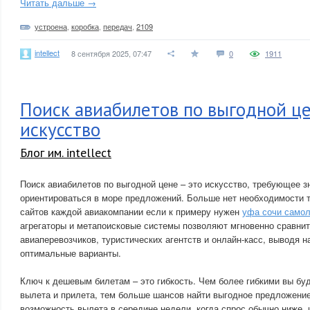
Читать дальше →
устроена
,
коробка
,
передач
,
2109
intellect
8 сентября 2025, 07:47
0
1911
Поиск авиабилетов по выгодной це
искусство
Блог им. intellect
Поиск авиабилетов по выгодной цене – это искусство, требующее з
ориентироваться в море предложений. Больше нет необходимости 
сайтов каждой авиакомпании если к примеру нужен
уфа сочи самол
агрегаторы и метапоисковые системы позволяют мгновенно сравнит
авиаперевозчиков, туристических агентств и онлайн-касс, выводя н
оптимальные варианты.
Ключ к дешевым билетам – это гибкость. Чем более гибкими вы бу
вылета и прилета, тем больше шансов найти выгодное предложени
возможность вылета в середине недели, когда спрос обычно ниже, 