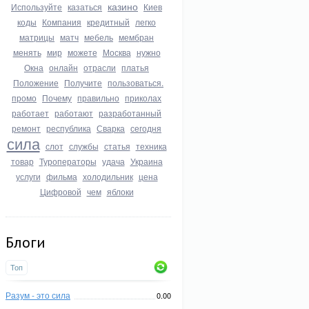
казино
Используйте
казаться
Киев
коды
Компания
кредитный
легко
матрицы
матч
мебель
мембран
менять
мир
можете
Москва
нужно
Окна
онлайн
отрасли
платья
Положение
Получите
пользоваться.
промо
Почему
правильно
приколах
работает
работают
разработанный
ремонт
республика
Сварка
сегодня
сила
слот
службы
статья
техника
товар
Туроператоры
удача
Украина
услуги
фильма
холодильник
цена
Цифровой
чем
яблоки
Блоги
Топ
Разум - это сила
0.00