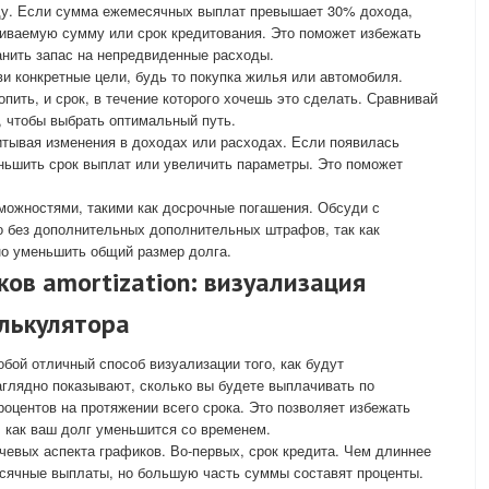
ду. Если сумма ежемесячных выплат превышает 30% дохода,
шиваемую сумму или срок кредитования. Это поможет избежать
анить запас на непредвиденные расходы.
ви конкретные цели, будь то покупка жилья или автомобиля.
ить, и срок, в течение которого хочешь это сделать. Сравнивай
 чтобы выбрать оптимальный путь.
итывая изменения в доходах или расходах. Если появилась
ньшить срок выплат или увеличить параметры. Это поможет
можностями, такими как досрочные погашения. Обсуди с
о без дополнительных дополнительных штрафов, так как
о уменьшить общий размер долга.
ов amortization: визуализация
лькулятора
бой отличный способ визуализации того, как будут
глядно показывают, сколько вы будете выплачивать по
роцентов на протяжении всего срока. Это позволяет избежать
, как ваш долг уменьшится со временем.
евых аспекта графиков. Во-первых, срок кредита. Чем длиннее
есячные выплаты, но большую часть суммы составят проценты.