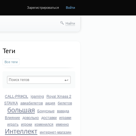
Зарегистрироваться
Войти
Найти
Теги
Все теги
CALL-PRIKOL
igaming
Royal Xmass 2
STAVKA
авиабилетов
акция
билетов
большая
Бонусные
вавада
Влияние
довольно
доставки
играми
играть
игроки
изменился
именно
Интеллект
интернет-магазин