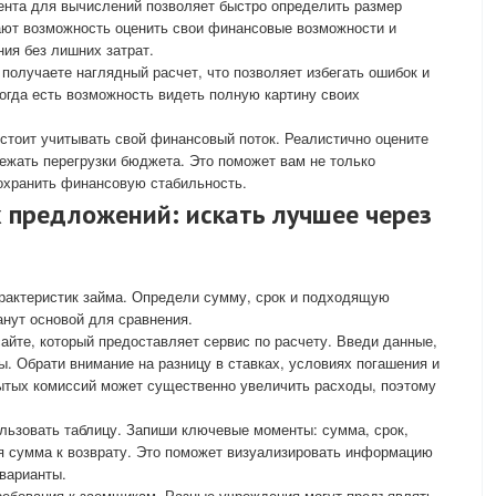
ента для вычислений позволяет быстро определить размер
ают возможность оценить свои финансовые возможности и
ия без лишних затрат.
получаете наглядный расчет, что позволяет избегать ошибок и
огда есть возможность видеть полную картину своих
 стоит учитывать свой финансовый поток. Реалистично оцените
ежать перегрузки бюджета. Это поможет вам не только
сохранить финансовую стабильность.
 предложений: искать лучшее через
рактеристик займа. Определи сумму, срок и подходящую
анут основой для сравнения.
йте, который предоставляет сервис по расчету. Введи данные,
ы. Обрати внимание на разницу в ставках, условиях погашения и
ытых комиссий может существенно увеличить расходы, поэтому
льзовать таблицу. Запиши ключевые моменты: сумма, срок,
я сумма к возврату. Это поможет визуализировать информацию
варианты.
требования к заемщикам. Разные учреждения могут предъявлять