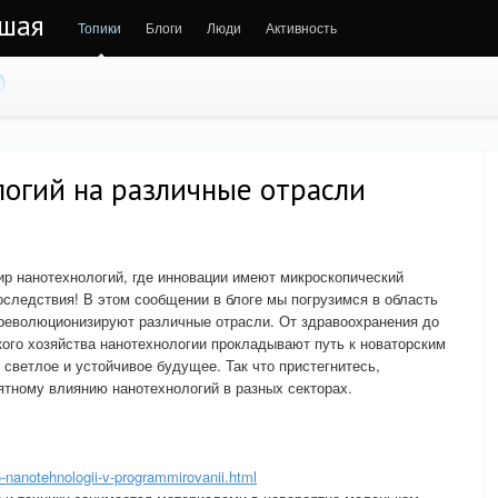
ьшая
Топики
Блоги
Люди
Активность
огий на различные отрасли
р нанотехнологий, где инновации имеют микроскопический
следствия! В этом сообщении в блоге мы погрузимся в область
 революционизируют различные отрасли. От здравоохранения до
кого хозяйства нанотехнологии прокладывают путь к новаторским
светлое и устойчивое будущее. Так что пристегнитесь,
ятному влиянию нанотехнологий в разных секторах.
96-nanotehnologii-v-programmirovanii.html