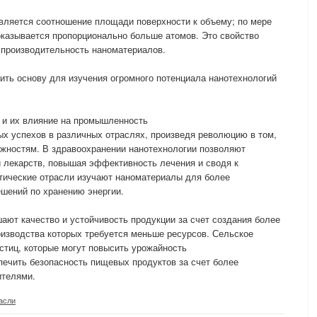
ляется соотношение площади поверхности к объему; по мере
оказывается пропорционально больше атомов. Это свойство
 производительность наноматериалов.
ить основу для изучения огромного потенциала нанотехнологий
 и их влияние на промышленность
х успехов в различных отраслях, произведя революцию в том,
ожностям. В здравоохранении нанотехнологии позволяют
 лекарств, повышая эффективность лечения и сводя к
ические отрасли изучают наноматериалы для более
шений по хранению энергии.
ают качество и устойчивость продукции за счет создания более
оизводства которых требуется меньше ресурсов. Сельское
астиц, которые могут повысить урожайность
печить безопасность пищевых продуктов за счет более
ителями.
асли