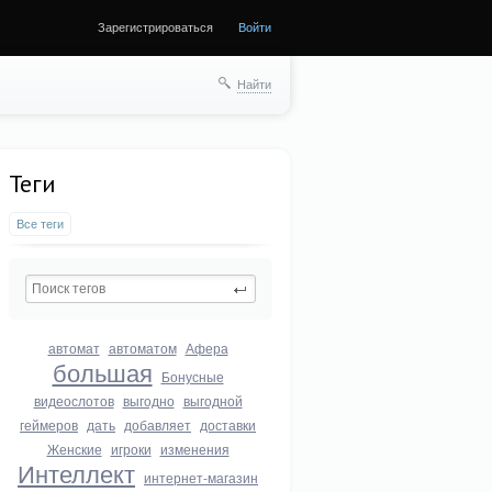
Зарегистрироваться
Войти
Найти
Теги
Все теги
автомат
автоматом
Афера
большая
Бонусные
видеослотов
выгодно
выгодной
геймеров
дать
добавляет
доставки
Женские
игроки
изменения
Интеллект
интернет-магазин