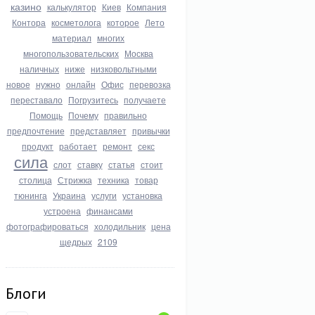
казино
калькулятор
Киев
Компания
Контора
косметолога
которое
Лето
материал
многих
многопользовательских
Москва
наличных
ниже
низковольтными
новое
нужно
онлайн
Офис
перевозка
переставало
Погрузитесь
получаете
Помощь
Почему
правильно
предпочтение
представляет
привычки
продукт
работает
ремонт
секс
сила
слот
ставку
статья
стоит
столица
Стрижка
техника
товар
тюнинга
Украина
услуги
установка
устроена
финансами
фотографироваться
холодильник
цена
щедрых
2109
Блоги