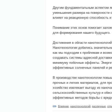
Другим фундаментальным аспектом яв
уменьшения размера на поверхности 
влияет на реакционную способность и
Понимание этих основ помогает залож
для формирования нашего будущего.
Достижения в области нанотехнологий
Нанотехнологии добились значительны
как мы подходим к проблемам и возм
создавать системы адресной доставки
минимуму побочные эффекты. Энергет
эффективных солнечных панелей и ре
В производстве нанотехнологии повыш
прочных и легких материалов, для пр
хозяйство извлекает выгоду из наноч
сельскохозяйственных культур и обес
эффективных методов борьбы с вред
Влияние
,
нанотехнологий
,
различные
,
отр