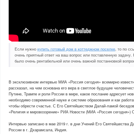
Если нужно
купить готовый дом в коттеджном поселке
, то по с
очень приятный ответ на ваш вопрос или поставленную задачу.
было очень рентабельной или очень важной постанновкой вопро
В эксклюзивном интервью МИА «Россия сегодня» всемирно извест
рассказал, на чем основана его вера в светлое будущее человечест
Путине, Трампе и роли России в мире, какое послание адресует но
необходимо современной науке и системе образования и как работ
чтобы обрести счастье. С Его Святейшеством Далай-ламой беседов
«Религия и мировоззрение» РИА Новости (МИА «Россия сегодня») 
Интервью записано в мае 2019 г. в дни Учений Его Святейшества 
России в г. Дхарамсала, Индия.